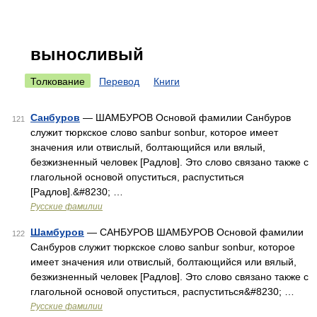
выносливый
Толкование
Перевод
Книги
Санбуров
— ШАМБУРОВ Основой фамилии Санбуров
121
служит тюркское слово sanbur sonbur, которое имеет
значения или отвислый, болтающийся или вялый,
безжизненный человек [Радлов]. Это слово связано также с
глагольной основой опуститься, распуститься
[Радлов].&#8230; …
Русские фамилии
Шамбуров
— САНБУРОВ ШАМБУРОВ Основой фамилии
122
Санбуров служит тюркское слово sanbur sonbur, которое
имеет значения или отвислый, болтающийся или вялый,
безжизненный человек [Радлов]. Это слово связано также с
глагольной основой опуститься, распуститься&#8230; …
Русские фамилии