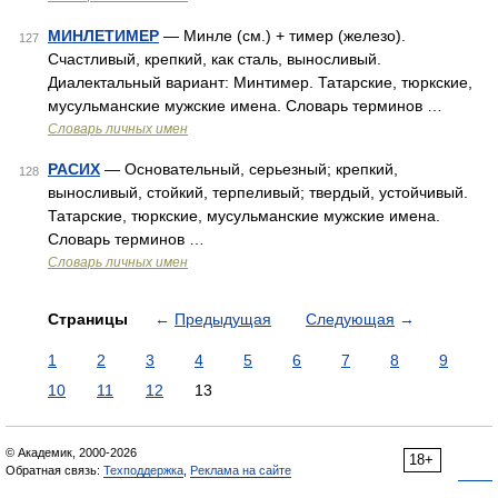
МИНЛЕТИМЕР
— Минле (см.) + тимер (железо).
127
Счастливый, крепкий, как сталь, выносливый.
Диалектальный вариант: Минтимер. Татарские, тюркские,
мусульманские мужские имена. Словарь терминов …
Словарь личных имен
РАСИХ
— Основательный, серьезный; крепкий,
128
выносливый, стойкий, терпеливый; твердый, устойчивый.
Татарские, тюркские, мусульманские мужские имена.
Словарь терминов …
Словарь личных имен
Страницы
←
Предыдущая
Следующая
→
1
2
3
4
5
6
7
8
9
10
11
12
13
© Академик, 2000-2026
18+
Обратная связь:
Техподдержка
,
Реклама на сайте